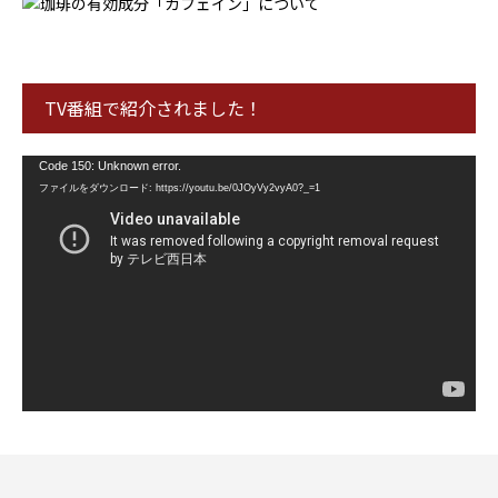
TV番組で紹介されました！
動
Code 150: Unknown error.
画
ファイルをダウンロード: https://youtu.be/0JOyVy2vyA0?_=1
プ
レ
ー
ヤ
ー