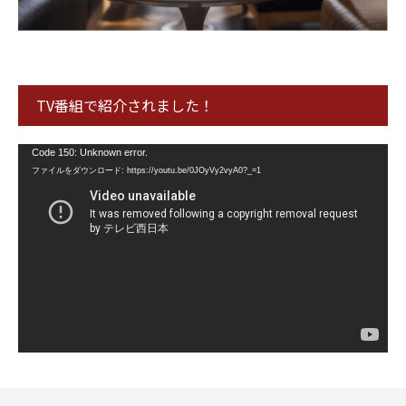
TV番組で紹介されました！
動
Code 150: Unknown error.
画
ファイルをダウンロード: https://youtu.be/0JOyVy2vyA0?_=1
プ
レ
ー
ヤ
ー