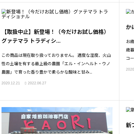
か
【取扱中止】新登場！（今だけお試し価格）
グァテマラ トラディシ...
お
歳
この商品は現在取り扱っておりません。 適度な湿度、火山
コー
性の土壌を有する最上級の農園「エル・インヘルト・ウノ
2020
農園」で育った香り豊かで柔らかな酸味と甘み...
2020.12.21
2022.06.27
新