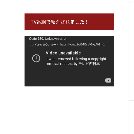
TV番組で紹介されました！
動
Code 150: Unknown error.
画
ファイルをダウンロード: https://youtu.be/0JOyVy2vyA0?_=1
プ
レ
ー
ヤ
ー