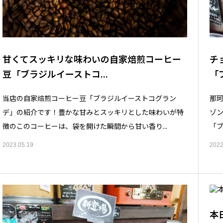
甘くてスッキリな味わいの自家焙煎コーヒー
チ
豆「ブラジルイーストコ...
「
当店の自家焙煎コーヒー豆「ブラジルイーストコグラン
那
デ」の紹介です！豊かな甘みとスッキリとした味わいが特
ゾ
徴のこのコーヒーは、袋を開けた瞬間から甘い香り...
「ブ
2023.05.19
2022
本