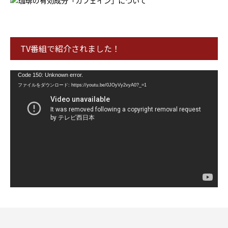
TV番組で紹介されました！
動
Code 150: Unknown error.
画
ファイルをダウンロード: https://youtu.be/0JOyVy2vyA0?_=1
プ
レ
ー
ヤ
ー