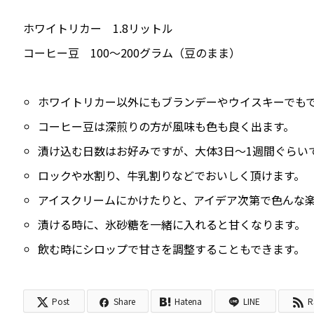
ホワイトリカー 1.8リットル
コーヒー豆 100～200グラム（豆のまま）
ホワイトリカー以外にもブランデーやウイスキーでも
コーヒー豆は深煎りの方が風味も色も良く出ます。
漬け込む日数はお好みですが、大体3日～1週間ぐらい
ロックや水割り、牛乳割りなどでおいしく頂けます。
アイスクリームにかけたりと、アイデア次第で色んな
漬ける時に、氷砂糖を一緒に入れると甘くなります。
飲む時にシロップで甘さを調整することもできます。
Post
Share
Hatena
LINE
R