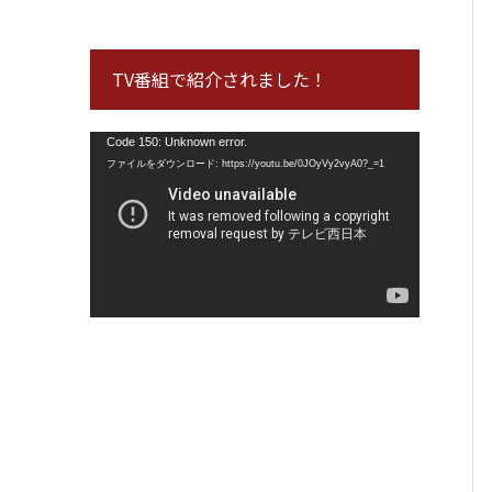
TV番組で紹介されました！
動
Code 150: Unknown error.
画
ファイルをダウンロード: https://youtu.be/0JOyVy2vyA0?_=1
プ
レ
ー
ヤ
ー