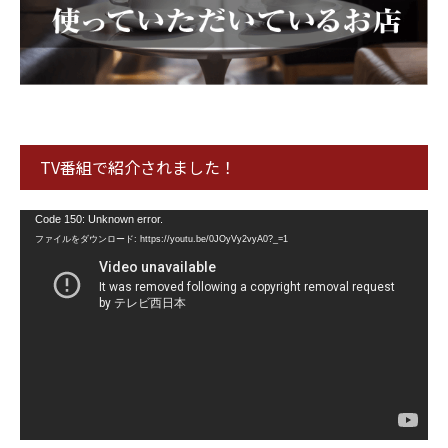
TV番組で紹介されました！
動
Code 150: Unknown error.
画
ファイルをダウンロード: https://youtu.be/0JOyVy2vyA0?_=1
プ
レ
ー
ヤ
ー