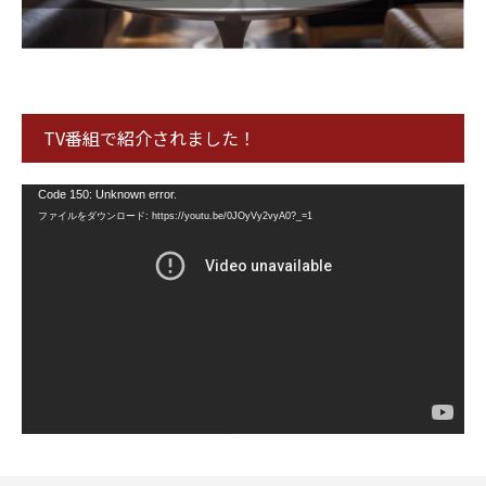
TV番組で紹介されました！
動
Code 150: Unknown error.
画
ファイルをダウンロード: https://youtu.be/0JOyVy2vyA0?_=1
プ
レ
ー
ヤ
ー