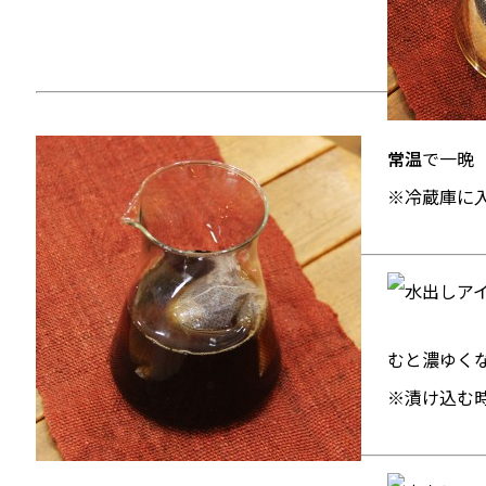
常温
で一晩
※冷蔵庫に
むと濃ゆく
※漬け込む