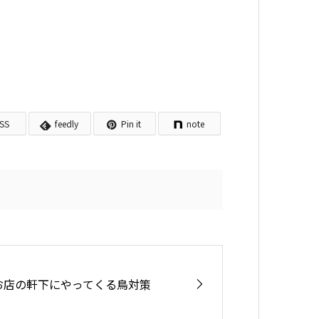
SS
feedly
Pin it
note
お店の軒下にやってくる鳥対策