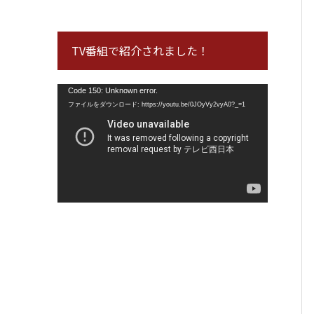
TV番組で紹介されました！
動
Code 150: Unknown error.
画
ファイルをダウンロード: https://youtu.be/0JOyVy2vyA0?_=1
プ
レ
ー
ヤ
ー