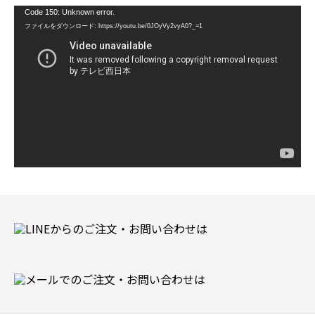
動
Code 150: Unknown error.
画
ファイルをダウンロード: https://youtu.be/0JOyVy2vyA0?_=1
プ
レ
ー
ヤ
ー